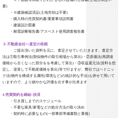
要)
・※建築確認済証(土地売却は不要)
・購入時の売買契約書/重要事項説明書
・建築設計図書
・耐震診断報告書/アスベスト使用調査報告書
３.不動産会社へ査定の依頼
ご提出頂いた資料を元に、査定させていただきます。査定方
法は①取引事例法(類似物件の取引相場から算出)・②原価法(再調達
価格から古くなった部分をを考慮して算出)・③収益還元法(賃料を想
定し、逆算して不動産価格を算出)等で行ますが、弊社ではヘドニッ
ク法(物件を構成する属性(環境など)の統計的な手法)も併せて用いて
いますので、より細やかな評価を出す事が出来ます
4.売買契約を締結~決済
・引き渡しまでのスケジュール
・不要な家具/家電などの処分方法の取り決め
・契約時に必要なもの(一部事前準備書類と重複)