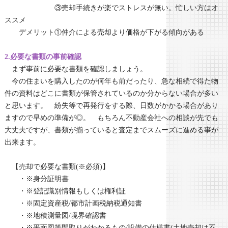
③売却手続きが楽でストレスが無い。忙しい方はオ
ススメ
デメリット①仲介による売却より価格が下がる傾向がある
2.必要な書類の事前確認
まず事前に必要な書類を確認しましょう。
今の住まいを購入したのが何年も前だったり、急な相続で得た物
件の資料はどこに書類が保管されているのか分からない場合が多い
と思います。 紛失等で再発行をする際、日数がかかる場合があり
ますので早めの準備が◎。 もちろん不動産会社への相談が先でも
大丈夫ですが、書類が揃っていると査定までスムーズに進める事が
出来ます。
【売却で必要な書類(※必須)】
・※身分証明書
・※登記識別情報もしくは権利証
・※固定資産税/都市計画税納税通知書
・※地積測量図/境界確認書
・※平面図等間取りがわかるもの/設備の仕様書(土地売却は不