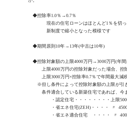
か。
◆控除率1.0％→0.7％
現在の住宅ローンはほとんど1％を切って
新制度で縮小となった模様です
◆期間原則10年→13年(中古は10年)
◆控除対象額の上限4000万円→3000万円(年間
上限4000万円の控除対象だった場合、控除
上限3000万円×控除率0.7％で年間最大減
※但し条件によって控除対象額の上限が引き
条件適合している新築住宅であれば、今ま
・認定住宅・・・・・・・・上限500
・省エネ住宅(ZEH)・・・・ 〃 450
・省エネ適合住宅 ・・・・ 〃 400